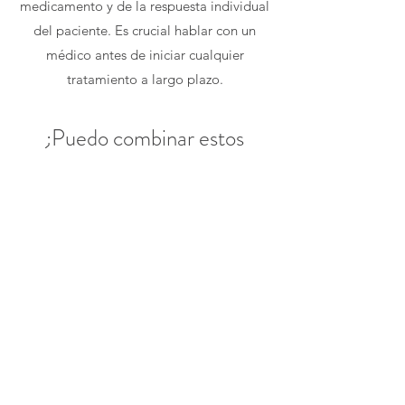
medicamento y de la respuesta individual
del paciente. Es crucial hablar con un
médico antes de iniciar cualquier
tratamiento a largo plazo.
¿Puedo combinar estos
medicamentos con otros
métodos de pérdida de
peso?
Es importante consultar a un profesional
de la salud antes de combinar
medicamentos para bajar de peso con
otros métodos, como dieta y ejercicio,
para evitar interacciones y efectos
secundarios adversos.